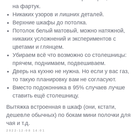
Оставьте заявку для
на фартук.
бесплатного
замера
Никаких узоров и лишних деталей.
Верхние шкафы до потолка.
Наш дизайнер привезёт образцы материалов и
поможет подобрать оптимальный вариант.
Потолок белый матовый, можно натяжной,
никаких усложнений и экспериментов с
цветами и глянцем.
Убираем всё что возможно со столешницы:
+7
прячем, поднимаем, подвешиваем.
Дверь на кухню не нужна. Но если у вас газ,
то такую планировку вам не согласуют.
Вместо подоконника в 95% случаев лучше
ставить ещё столешницу.
Я согласен с
политикой конфиденциальности
.
Вытяжка встроенная в шкаф (они, кстати,
Вызвать дизайнера
дешевле обычных) по бокам мини полочки для
чая и т.д.
2022-12-08 14:01