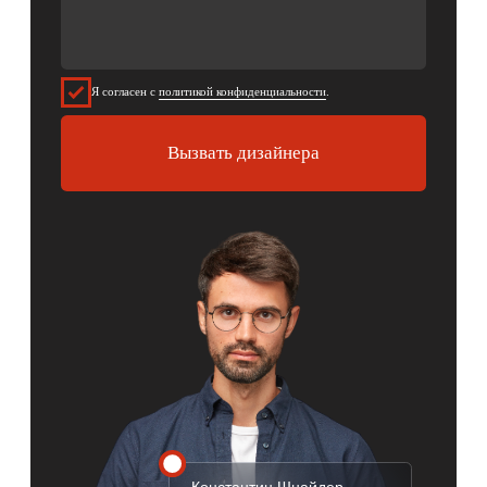
8 (812) 415-86-35
Заказать звонок →
ВРЕМЯ РАБОТЫ
10:00 – 21:00 Ежедневно
АДРЕС
г. Санкт-Петербург,
пр-кт Медиков 5, БЦ Карповка