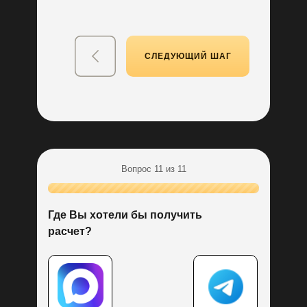
вашего решения.
Бесплатная разработка
дизайн-проекта кухни
Производство
в Санкт-Петербурге
СЛЕДУЮЩИЙ ШАГ
Все материалы изготавливаем на собственном
производстве. Тщательно проверяем каждую
деталь.
Делаем кухни
«под ключ»
Сами изготовим, доставим и соберем кухню.
Вся логистика и сборка полностью от нашего
Вопрос 11 из 11
производства.
Пройдите тест
Гарантия качества 100%
до конца и получите:
Где Вы хотели бы получить
По закону гарантия на мебель 24 месяца. Но мы
расчет?
уверены в качестве наших кухонь и даём гарантию
36 месяцев.
Отзывы
наших клиентов