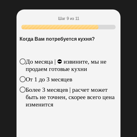
Столешница в подарок!
Шаг 9 из 11
Выбрать
Пройдите тест
до конца и получите:
Когда Вам потребуется кухня?
До месяца | ⛔ извините, мы не
Скидка новоселам 10%
продаем готовые кухни
От 1 до 3 месяцев
Выбрать
Индивидуальный расчет
Более 3 месяцев | расчет может
стоимости кухни для вас
быть не точнен, скорее всего цена
изменится
Скидка пенсионерам 10%
Гарантированный подарок
+ бронь текущей цены