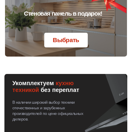
Обогреваемый склад готовых
комплектующих для кухонь и
техники
При производстве находится склад готовой
продукции, где в тепле и сухости хранятся
комплектующие твоей будущей кухни и техника.
Обогреватели здесь не дремлют, даже в холодные
месяцы, и всегда готовы к работе. Порядок и
организацию работы на складе обеспечивает
специальный сотрудник, который также
занимается отгрузкой готовых кухонь
экспедиторам.
1
/ 5