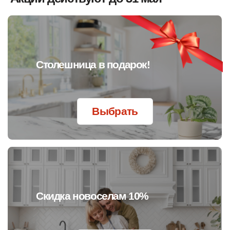
Наличными
Пройдите тест
до конца и получите:
Вы можете оплатить заказ выездному дизайнеру в
момент заключения договора. Предоставим чек и
ваш экземпляр договора.
Подробнее
Рассрочка
Индивидуальный расчет
стоимости кухни для вас
Рассрочка без переплат на 3-6-12
месяцев
Подать заявку
Гарантированный подарок
+ бронь текущей цены