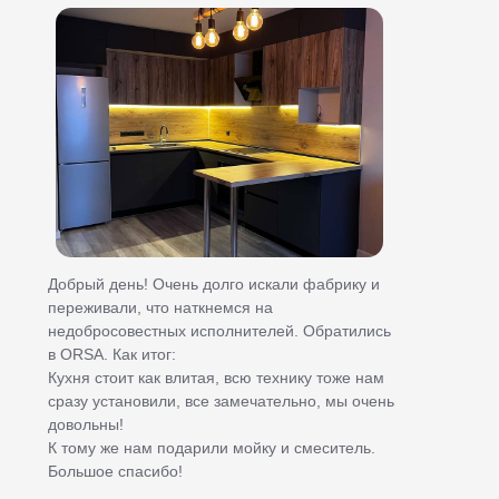
+7
Я согласен с
политикой конфиденциальности
.
Заказать бесплатный замер
8 (812) 425-31-91
Заказать звонок →
ВРЕМЯ РАБОТЫ
10:00 – 21:00 Ежедневно
АДРЕС
г. Санкт-Петербург,
Пр-т. Медиков 5, БЦ Карповка