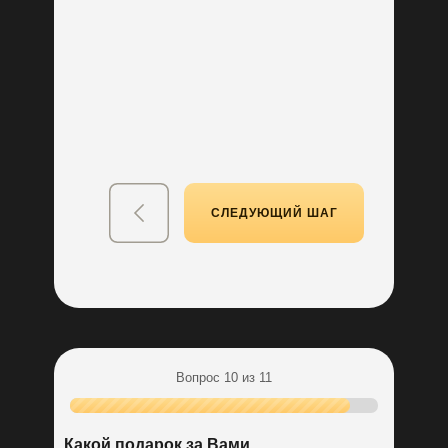
Выбрать
Акция "Кухня в семью"
*подробности акций
до 30 000 р на новую
уточняйте у менеджера
кухню
Бесплатная разработка
дизайн-проекта кухни
Выбрать
СЛЕДУЮЩИЙ ШАГ
Выбрать
Вопрос 10 из 11
Пройдите тест
до конца и получите:
Какой подарок за Вами