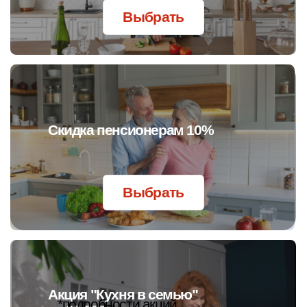
Бесплатная разработка
дизайн-проекта кухни
Гарантия
36 месяцев
Мы продаем кухни, изготовленные только на нашем
заводе. Благодаря контролю производства на каждом
этапе, мы делаем качественный продукт и даем
гарантию.
7
36
24/7
сотрудников в
месяцев гарантия на
график работы
отделе качества
гарнитуры и шкафы
отдела качества
Рассчитать стоимость