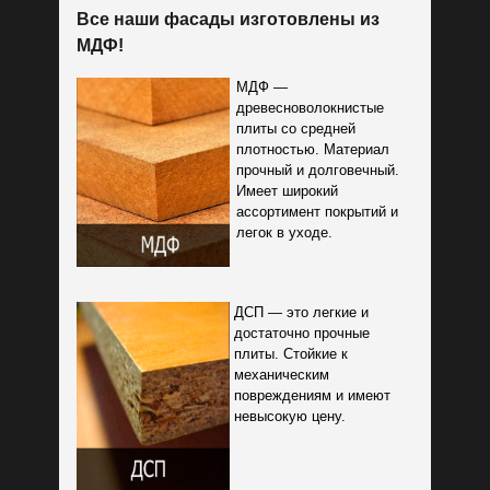
Пройдите тест
Все наши фасады изготовлены из
до конца и получите:
МДФ!
МДФ —
древесноволокнистые
плиты со средней
плотностью. Материал
прочный и долговечный.
Имеет широкий
Индивидуальный расчет
ассортимент покрытий и
стоимости кухни для вас
легок в уходе.
ДСП — это легкие и
достаточно прочные
плиты. Стойкие к
Гарантированный подарок
механическим
повреждениям и имеют
+ бронь текущей цены
невысокую цену.