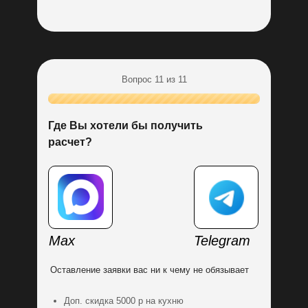
Елизавета
Заказчик кухни
«Практичное решение»
Вопрос 11 из 11
Пройдите тест
до конца и получите:
Где Вы хотели бы получить
расчет?
Индивидуальный расчет
стоимости кухни для вас
Max
Telegram
Бережная установка кухни у вас
дома
Неукоснительное следование стандартам по
Оставление заявки вас ни к чему не обязывает
сборке - залог долговечности вашей кухни!
Мы установим все элементы кухонного гарнитура,
Доп. скидка 5000 р на кухню