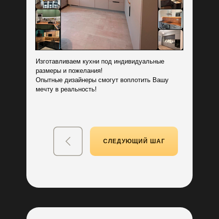
стоимости кухни для вас
Изготавливаем кухни под индивидуальные
Гарантированный подарок
размеры и пожелания!
+ бронь текущей цены
Опытные дизайнеры смогут воплотить Вашу
мечту в реальность!
СЛЕДУЮЩИЙ ШАГ
Бесплатная разработка
дизайн-проекта кухни