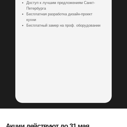
а также техники в соответствии с лучшими
Доступ к лучшим предложениям Санкт-
Гарантированный подарок
практиками и сделаем это профессионально,
Петербурга
чтобы ваша кухня прослужила максимально
+ бронь текущей цены
возможный срок.
Бесплатная разработка дизайн-проект
кухни
Бесплатный замер на проф. оборудовании
1
/ 5
Бесплатная разработка
Оплата
и рассрочка
дизайн-проекта кухни
По карте и СБП
Возможность оплатить через веб-терминал по
СБП или картами VISA, MASTER CARD,
MAESTRO, «Мир».