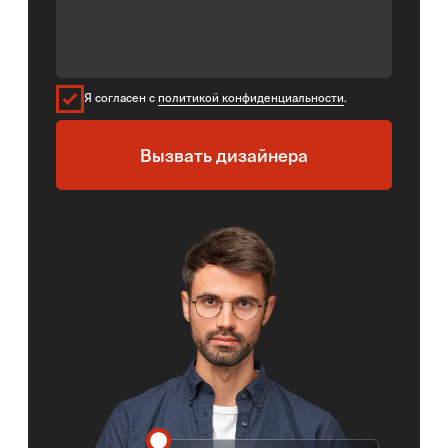
Закажите бесплатный замер
и консультацию дизайнера
Во время замера у вас дома мы:
Сделаем технический замер помещения;
Продемонстрируем образцы материалов;
Проконсультируем по всем вопросам;
Создадим 3D-проект и посчитаем
финальную смету.
Чтобы заказать бесплатный замер,
выберите удобный день и оставьте
телефон. Дизайнер свяжется с вами
уже через 10-15 минут после получения
заявки.