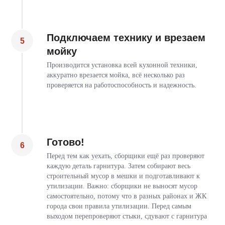
Оставьте заявку для
бесплатного
замера
Подключаем технику и врезаем
мойку
Наш дизайнер привезёт образцы материалов и
поможет подобрать оптимальный вариант.
Производится установка всей кухонной техники,
аккуратно врезается мойка, всё несколько раз
проверяется на работоспособность и надежность.
+7
Готово!
Перед тем как уехать, сборщики ещё раз проверяют
каждую деталь гарнитура. Затем собирают весь
Я согласен с
политикой конфиденциальности
.
строительный мусор в мешки и подготавливают к
утилизации. Важно: сборщики не выносят мусор
Вызвать дизайнера
самостоятельно, потому что в разных районах и ЖК
города свои правила утилизации. Перед самым
выходом перепроверяют стыки, сдувают с гарнитура