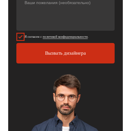
Сборка и монтаж
Закажите бесплатный замер и
консультацию дизайнера
Во время замера у вас дома мы:
Сделаем технический замер помещения;
Продемонстрируем образцы материалов;
Проконсультируем по всем вопросам;
Создадим 3D-проект и посчитаем финальную
смету.
Чтобы заказать бесплатный замер,
выберите удобный день и оставьте
телефон. Дизайнер свяжется с вами уже
через 10-15 минут после получения