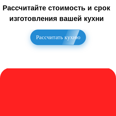
Укомплектуем
кухню
техникой
без переплат
В наличии широкий выбор техники
Рассчитать кухню
отечественных и зарубежных
производителей по цене
официальных дилеров.
Сами доставим вместе с вашей кухней на адрес.
Бесплатный замер и 3D-проект
Выезд в пределах 20 км от КАД бесплатно.
Дизайн-проект остается у вас независимо от
вашего решения.
Производство
в Санкт-Петербурге
Все материалы изготавливаем на собственном