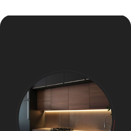
Чтобы заказать бесплатный замер,
выберите удобный день и оставьте
телефон. Дизайнер свяжется с вами уже
через 10-15 минут после получения
заявки.
+7
Я согласен с
политикой конфиденциальности
.
Заказать бесплатный замер
8 (812) 425-31-91
Заказать звонок →
ВРЕМЯ РАБОТЫ