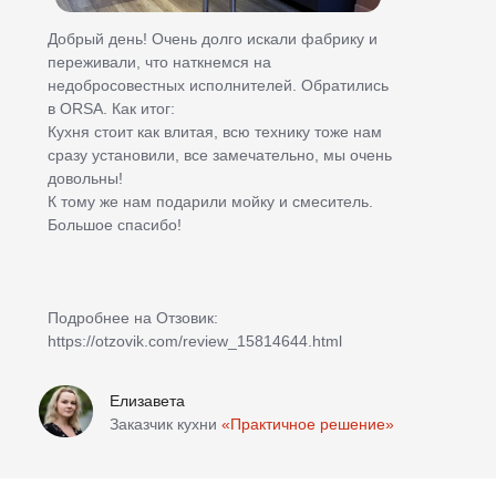
Мы продаем кухни, изготовленные только на нашем
заводе. Благодаря контролю производства на каждом
этапе, мы делаем качественный продукт и даем
гарантию.
7
36
24/7
сотрудников в
месяцев гарантия на
график работы
отделе качества
гарнитуры и шкафы
отдела качества
Рассчитать стоимость
Замер и расчёт стоимости
Заключение договора