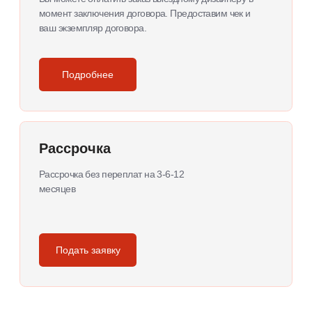
Закажите бесплатный замер и
консультацию дизайнера
Во время замера у вас дома мы:
Сделаем технический замер помещения;
Продемонстрируем образцы материалов;
Проконсультируем по всем вопросам;
Создадим 3D-проект и посчитаем финальную
смету.