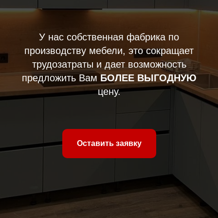
У нас собственная фабрика по
производству мебели, это сокращает
трудозатраты и дает возможность
предложить Вам
БОЛЕЕ ВЫГОДНУЮ
цену.
Оставить заявку
Закажите бесплатный замер и
консультацию дизайнера
Во время замера у вас дома мы:
Сделаем технический замер помещения;
Продемонстрируем образцы материалов;