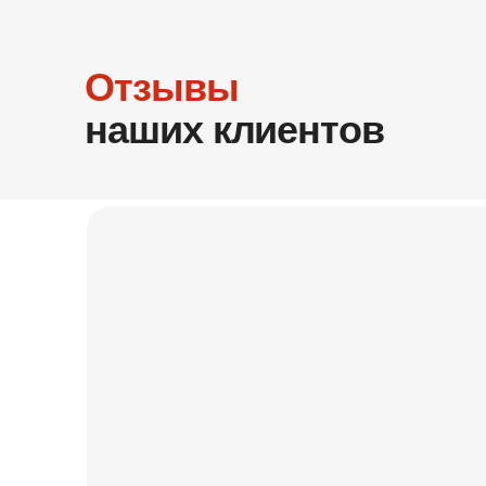
Добрый день! Очень долго искали фабрику и
переживали, что наткнемся на недобросовестных
исполнителей. Обратились в ORSA. Как итог:
Кухня стоит как влитая, всю технику тоже нам сразу
установили, все замечательно, мы очень довольны!
К тому же нам подарили мойку и смеситель. Большое
спасибо!
Подробнее на Отзовик:
https://otzovik.com/review_15814644.html
Елизавета
Заказчик кухни
«Практичное решение»