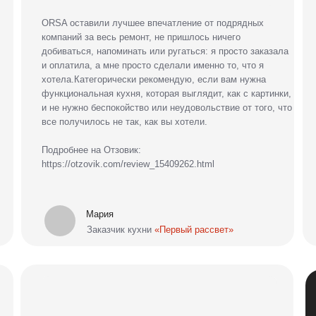
Остав
для
б
заме
Наш дизайнер 
поможет подоб
Заказывали кухню в ORSA. Приехал Сергей, все
показал, рассчитал, нарисовал, дал пощупать фасады.
Сразу же подписали договор и внесли предоплату.
Довольны. Все быстро изготовлено и аккуратно
доставлено. Были небольшие косяки, обнаруженные во
время сборки, но их тоже оперативненько исправили )
Сборка 2 дня. Изготовление меньше месяца.
Подробнее на Отзовик:
https://otzovik.com/review_15870112.html