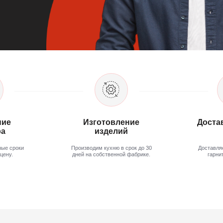
Производим кухню в срок до 30
Доставляем готовый кухонны
дней на собственной фабрике.
гарнитур на Ваш адрес.
зывы довольных клиентов
орят сами за себя.