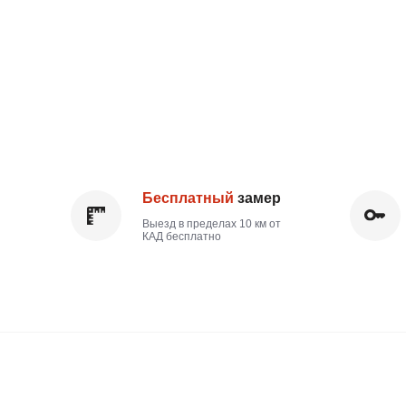
Бесплатный
замер
Кух
Выезд в пределах 10 км от
Выгод
КАД бесплатно
напря
Используем только
эко-материалы
Фасады из МДФ с плёнкой ПВХ