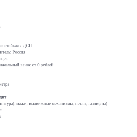
.
и
агостойкая ЛДСП
итель: Россия
яцев
начальный взнос от 0 рублей
метра
одит
урнитура(ножки, выдвижные механизмы, петли, газлифты)
е
е
е