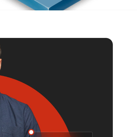
Константин Шнайдер
Ведущий дизайнер ORSA
Сборка и монтаж