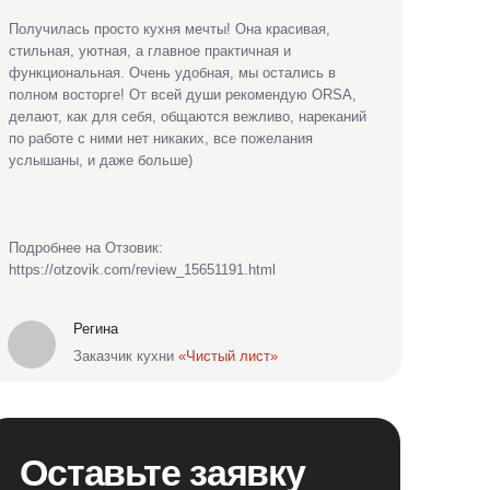
ьте заявку
есплатного
ра
привезёт образцы материалов и
рать оптимальный вариант.