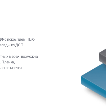
крытием ПВХ-
из ДСП.
рах, возможна
а,
оется.
Выезд,