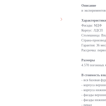
Описание
и экспериментов
Характеристик
Фасады: МДФ
Корпус: ЛДСП
Столешница: Вл
Страна-производ
Гарантия: 36 мес
Рассрочка: перво
Размеры
4.570 погонных 
В стоимость вх
- вся базовая ф
- корпуса верхни
- корпуса нижни
- фасады верхни
- фасады нижние
- пенал