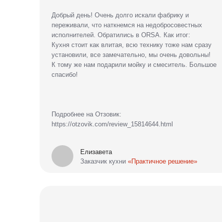
Хочу поблагодарить производителя фабрики ORSA за
качественную и красивую кухню! Я считаю, что такого
качества и красоты кухню сейчас очень тяжело найти!
Привезли кухню в сроки, которые были оговорены, день в
день, за это отдельное Спасибо! Если возникали какие-
то вопросы, производитель всегда был на связи, это
очень радует. Я очень рада, что именно у Вас я
приобрела кухню! Желаю Вам процветания, чтобы всё
оставалось на высочайшем уровне!
Подробнее на Отзовик:
https://otzovik.com/review_15612026.html